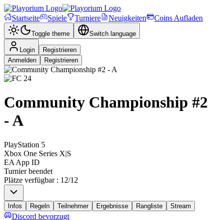
Startseite
Spiele
Turniere
Neuigkeiten
Coins Aufladen
Toggle theme
Switch language
Login
Registrieren
Anmelden
Registrieren
Community Championship #2
- A
PlayStation 5
Xbox One Series X|S
EA App ID
Turnier beendet
Plätze verfügbar
:
12
/
12
Infos
Regeln
Teilnehmer
Ergebnisse
Rangliste
Stream
Discord bevorzugt