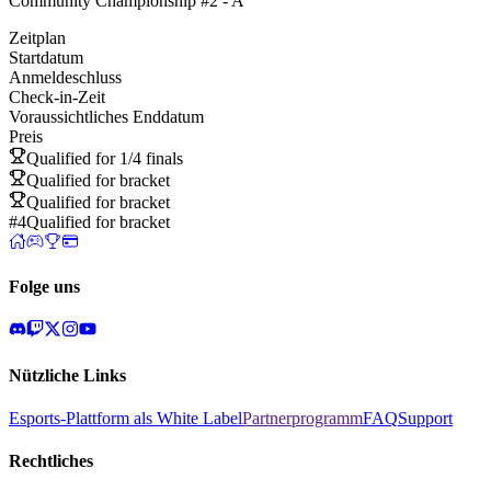
Community Championship #2 - A
Zeitplan
Startdatum
Anmeldeschluss
Check-in-Zeit
Voraussichtliches Enddatum
Preis
Qualified for 1/4 finals
Qualified for bracket
Qualified for bracket
#4
Qualified for bracket
Folge uns
Nützliche Links
Esports-Plattform als White Label
Partnerprogramm
FAQ
Support
Rechtliches