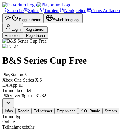
Startseite
Spiele
Turniere
Neuigkeiten
Coins Aufladen
Toggle theme
Switch language
Login
Registrieren
Anmelden
Registrieren
B&S Series Cup Free
PlayStation 5
Xbox One Series X|S
EA App ID
Turnier beendet
Plätze verfügbar
:
31
/
32
Infos
Regeln
Teilnehmer
Ergebnisse
K.O.-Runde
Stream
Turniertyp
Online
Teilnahmegebühr