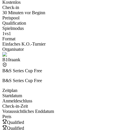
Kostenlos
Check-in
30 Minuten vor Beginn
Preispool
Qualification
Spielmodus
1vs1
Format
Einfaches K.O.-Turnier
Organisator
B10raank
B&S Series Cup Free
B&S Series Cup Free
Zeitplan
Startdatum
Anmeldeschluss
Check-in-Zeit
Voraussichtliches Enddatum
Preis
Qualified
Qualified