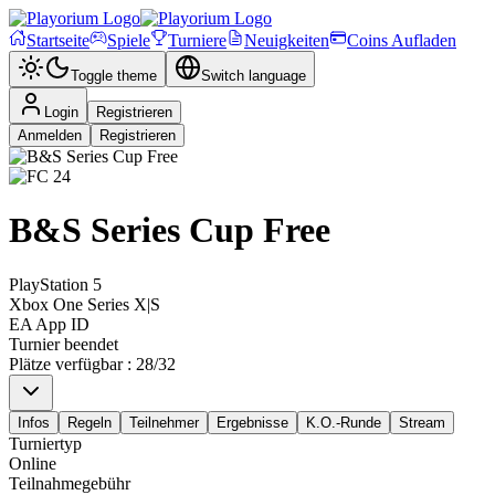
Startseite
Spiele
Turniere
Neuigkeiten
Coins Aufladen
Toggle theme
Switch language
Login
Registrieren
Anmelden
Registrieren
B&S Series Cup Free
PlayStation 5
Xbox One Series X|S
EA App ID
Turnier beendet
Plätze verfügbar
:
28
/
32
Infos
Regeln
Teilnehmer
Ergebnisse
K.O.-Runde
Stream
Turniertyp
Online
Teilnahmegebühr