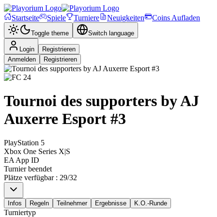
Startseite
Spiele
Turniere
Neuigkeiten
Coins Aufladen
Toggle theme
Switch language
Login
Registrieren
Anmelden
Registrieren
Tournoi des supporters by AJ
Auxerre Esport #3
PlayStation 5
Xbox One Series X|S
EA App ID
Turnier beendet
Plätze verfügbar
:
29
/
32
Infos
Regeln
Teilnehmer
Ergebnisse
K.O.-Runde
Turniertyp