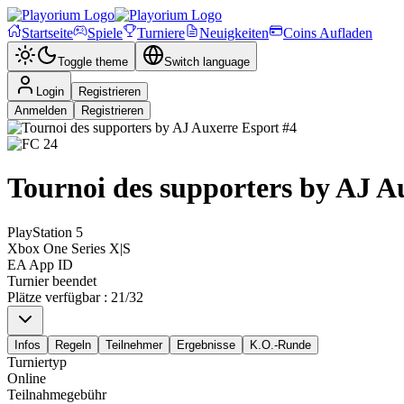
Startseite
Spiele
Turniere
Neuigkeiten
Coins Aufladen
Toggle theme
Switch language
Login
Registrieren
Anmelden
Registrieren
Tournoi des supporters by AJ A
PlayStation 5
Xbox One Series X|S
EA App ID
Turnier beendet
Plätze verfügbar
:
21
/
32
Infos
Regeln
Teilnehmer
Ergebnisse
K.O.-Runde
Turniertyp
Online
Teilnahmegebühr