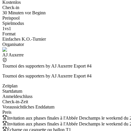
Kostenlos
Check-in
30 Minuten vor Beginn
Preispool
Spielmodus
1vs1
Format
Einfaches K.O.-Turnier
Organisator
AJ Auxerre
Tournoi des supporters by AJ Auxerre Esport #4
Tournoi des supporters by AJ Auxerre Esport #4
Zeitplan
Startdatum
Anmeldeschluss
Check-in-Zeit
Voraussichtliches Enddatum
Preis
Invitation aux phases finales à l'Abbée Deschamps le weekend du 2
Invitation aux phases finales à l'Abbée Deschamps le weekend du 2
Écharpe ou casquette ou ballon T1