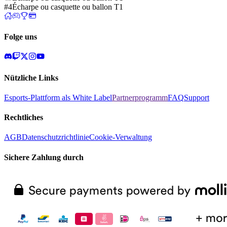
#4
Écharpe ou casquette ou ballon T1
Folge uns
Nützliche Links
Esports-Plattform als White Label
Partnerprogramm
FAQ
Support
Rechtliches
AGB
Datenschutzrichtlinie
Cookie-Verwaltung
Sichere Zahlung durch