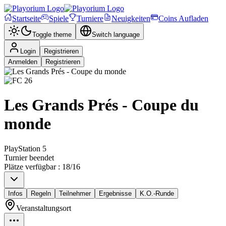
Startseite
Spiele
Turniere
Neuigkeiten
Coins Aufladen
Toggle theme
Switch language
Login
Registrieren
Anmelden
Registrieren
Les Grands Prés - Coupe du
monde
PlayStation 5
Turnier beendet
Plätze verfügbar
:
18
/
16
Infos
Regeln
Teilnehmer
Ergebnisse
K.O.-Runde
Veranstaltungsort