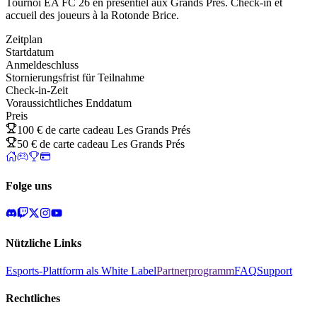
Tournoi EA FC 26 en présentiel aux Grands Prés. Check-in et
accueil des joueurs à la Rotonde Brice.
Zeitplan
Startdatum
Anmeldeschluss
Stornierungsfrist für Teilnahme
Check-in-Zeit
Voraussichtliches Enddatum
Preis
100 € de carte cadeau Les Grands Prés
50 € de carte cadeau Les Grands Prés
Folge uns
Nützliche Links
Esports-Plattform als White Label
Partnerprogramm
FAQ
Support
Rechtliches