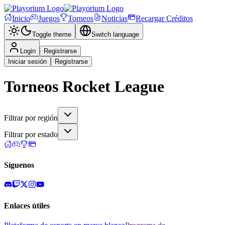
Inicio
Juegos
Torneos
Noticias
Recargar Créditos
Toggle theme
Switch language
Login
Registrarse
Iniciar sesión
Registrarse
Torneos
Rocket League
Filtrar por región
Filtrar por estado
Síguenos
Enlaces útiles