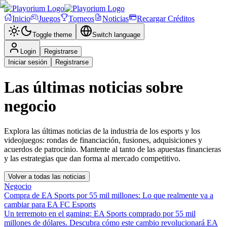
Inicio
Juegos
Torneos
Noticias
Recargar Créditos
Toggle theme
Switch language
Login
Registrarse
Iniciar sesión
Registrarse
Las últimas noticias sobre
negocio
Explora las últimas noticias de la industria de los esports y los
videojuegos: rondas de financiación, fusiones, adquisiciones y
acuerdos de patrocinio. Mantente al tanto de las apuestas financieras
y las estrategias que dan forma al mercado competitivo.
Volver a todas las noticias
Negocio
Compra de EA Sports por 55 mil millones: Lo que realmente va a
cambiar para EA FC Esports
Un terremoto en el gaming: EA Sports comprado por 55 mil
millones de dólares. Descubra cómo este cambio revolucionará EA