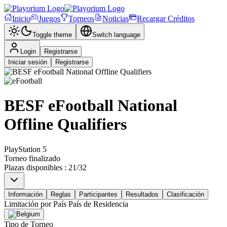
Inicio
Juegos
Torneos
Noticias
Recargar Créditos
Toggle theme
Switch language
Login
Registrarse
Iniciar sesión
Registrarse
BESF eFootball National
Offline Qualifiers
PlayStation 5
Torneo finalizado
Plazas disponibles
:
21
/
32
Información
Reglas
Participantes
Resultados
Clasificación
Limitación por País
País de Residencia
Tipo de Torneo