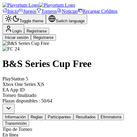
Inicio
Juegos
Torneos
Noticias
Recargar Créditos
Toggle theme
Switch language
Login
Registrarse
Iniciar sesión
Registrarse
B&S Series Cup Free
PlayStation 5
Xbox One Series X|S
EA App ID
Torneo finalizado
Plazas disponibles
:
50
/
64
Información
Reglas
Participantes
Resultados
Eliminatoria
Transmisión
Tipo de Torneo
En línea