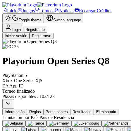
Inicio
Juegos
Torneos
Noticias
Recargar Créditos
Toggle theme
Switch language
Login
Registrarse
Iniciar sesión
Registrarse
Playorium Open Series Q8
PlayStation 5
Xbox One Series X|S
EA App ID
Torneo finalizado
Plazas disponibles
:
103
/
128
Información
Reglas
Participantes
Resultados
Eliminatoria
Limitación por País
País de Residencia