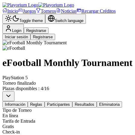
Inicio
Juegos
Torneos
Noticias
Recargar Créditos
Toggle theme
Switch language
Login
Registrarse
Iniciar sesión
Registrarse
eFootball Monthly Tournament
PlayStation 5
Torneo finalizado
Plazas disponibles
:
4
/
16
Información
Reglas
Participantes
Resultados
Eliminatoria
Tipo de Torneo
En línea
Tarifa de Entrada
Gratis
Check-in