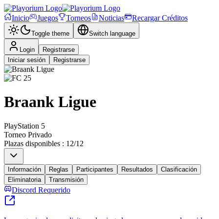
Inicio
Juegos
Torneos
Noticias
Recargar Créditos
Toggle theme
Switch language
Login
Registrarse
Iniciar sesión
Registrarse
Braank Ligue
PlayStation 5
Torneo Privado
Plazas disponibles
:
12
/
12
Información
Reglas
Participantes
Resultados
Clasificación
Eliminatoria
Transmisión
Discord Requerido