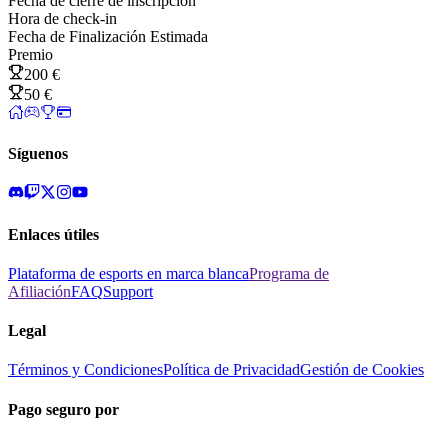
Fecha de cierre de inscripción
Hora de check-in
Fecha de Finalización Estimada
Premio
200 €
50 €
Síguenos
Enlaces útiles
Plataforma de esports en marca blanca
Programa de
Afiliación
FAQ
Support
Legal
Términos y Condiciones
Política de Privacidad
Gestión de Cookies
Pago seguro por