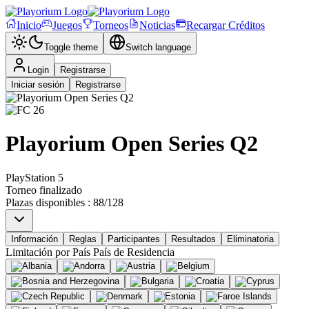
Inicio
Juegos
Torneos
Noticias
Recargar Créditos
Toggle theme
Switch language
Login
Registrarse
Iniciar sesión
Registrarse
Playorium Open Series Q2
PlayStation 5
Torneo finalizado
Plazas disponibles
:
88
/
128
Información
Reglas
Participantes
Resultados
Eliminatoria
Limitación por País
País de Residencia