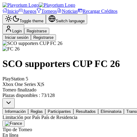
Inicio
Juegos
Torneos
Noticias
Recargar Créditos
Toggle theme
Switch language
Login
Registrarse
Iniciar sesión
Registrarse
SCO supporters CUP FC 26
PlayStation 5
Xbox One Series X|S
Torneo finalizado
Plazas disponibles
:
73
/
128
Información
Reglas
Participantes
Resultados
Eliminatoria
Trans
Limitación por País
País de Residencia
Tipo de Torneo
En línea