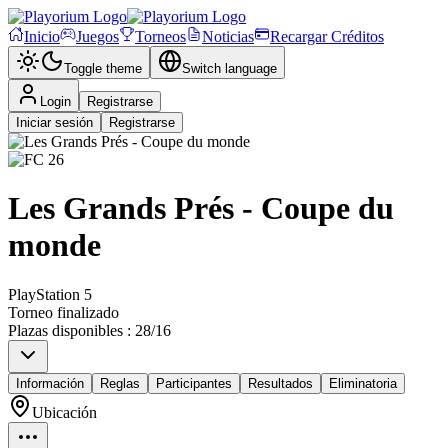
Inicio
Juegos
Torneos
Noticias
Recargar Créditos
Toggle theme
Switch language
Login
Registrarse
Iniciar sesión
Registrarse
Les Grands Prés - Coupe du
monde
PlayStation 5
Torneo finalizado
Plazas disponibles
:
28
/
16
Información
Reglas
Participantes
Resultados
Eliminatoria
Ubicación