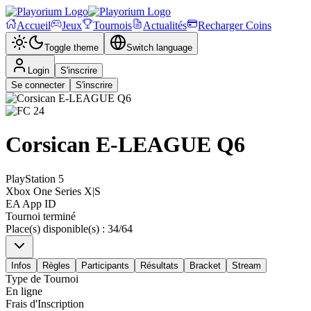
Accueil
Jeux
Tournois
Actualités
Recharger Coins
Toggle theme
Switch language
Login
S'inscrire
Se connecter
S'inscrire
Corsican E-LEAGUE Q6
PlayStation 5
Xbox One Series X|S
EA App ID
Tournoi terminé
Place(s) disponible(s)
:
34
/
64
Infos
Règles
Participants
Résultats
Bracket
Stream
Type de Tournoi
En ligne
Frais d'Inscription