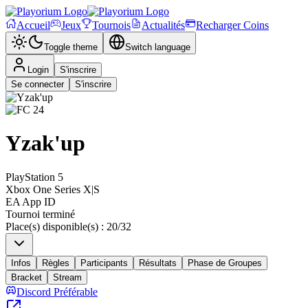
Accueil
Jeux
Tournois
Actualités
Recharger Coins
Toggle theme
Switch language
Login
S'inscrire
Se connecter
S'inscrire
Yzak'up
PlayStation 5
Xbox One Series X|S
EA App ID
Tournoi terminé
Place(s) disponible(s)
:
20
/
32
Infos
Règles
Participants
Résultats
Phase de Groupes
Bracket
Stream
Discord Préférable