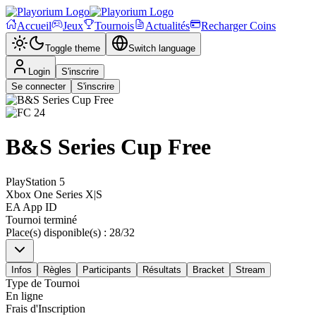
Accueil
Jeux
Tournois
Actualités
Recharger Coins
Toggle theme
Switch language
Login
S'inscrire
Se connecter
S'inscrire
B&S Series Cup Free
PlayStation 5
Xbox One Series X|S
EA App ID
Tournoi terminé
Place(s) disponible(s)
:
28
/
32
Infos
Règles
Participants
Résultats
Bracket
Stream
Type de Tournoi
En ligne
Frais d'Inscription