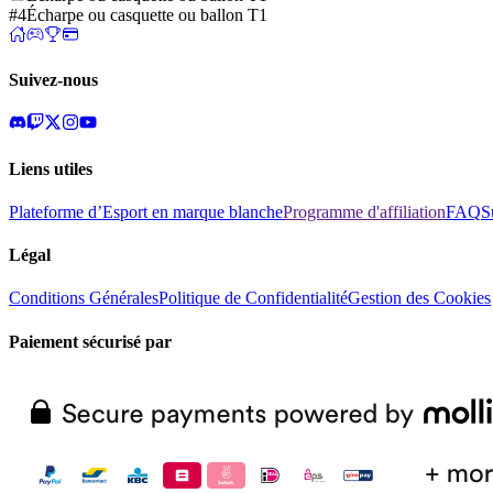
#4
Écharpe ou casquette ou ballon T1
Suivez-nous
Liens utiles
Plateforme d’Esport en marque blanche
Programme d'affiliation
FAQ
S
Légal
Conditions Générales
Politique de Confidentialité
Gestion des Cookies
Paiement sécurisé par