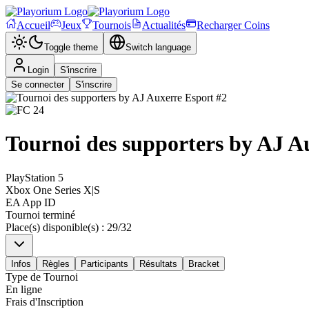
Accueil
Jeux
Tournois
Actualités
Recharger Coins
Toggle theme
Switch language
Login
S'inscrire
Se connecter
S'inscrire
Tournoi des supporters by AJ A
PlayStation 5
Xbox One Series X|S
EA App ID
Tournoi terminé
Place(s) disponible(s)
:
29
/
32
Infos
Règles
Participants
Résultats
Bracket
Type de Tournoi
En ligne
Frais d'Inscription