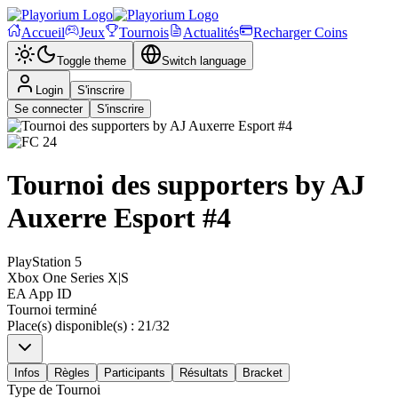
Accueil
Jeux
Tournois
Actualités
Recharger Coins
Toggle theme
Switch language
Login
S'inscrire
Se connecter
S'inscrire
Tournoi des supporters by AJ
Auxerre Esport #4
PlayStation 5
Xbox One Series X|S
EA App ID
Tournoi terminé
Place(s) disponible(s)
:
21
/
32
Infos
Règles
Participants
Résultats
Bracket
Type de Tournoi