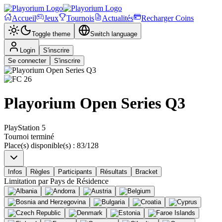
Accueil
Jeux
Tournois
Actualités
Recharger Coins
Toggle theme
Switch language
Login
S'inscrire
Se connecter
S'inscrire
Playorium Open Series Q3
PlayStation 5
Tournoi terminé
Place(s) disponible(s)
:
83
/
128
Infos
Règles
Participants
Résultats
Bracket
Limitation par
Pays de Résidence