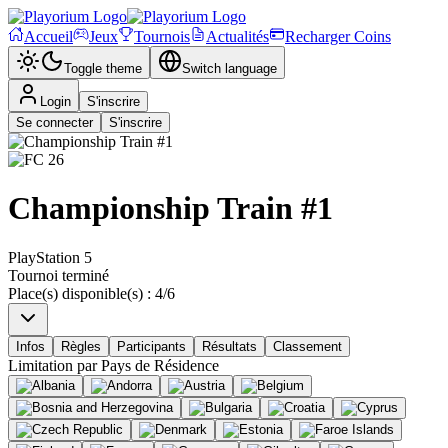
Accueil
Jeux
Tournois
Actualités
Recharger Coins
Toggle theme
Switch language
Login
S'inscrire
Se connecter
S'inscrire
Championship Train #1
PlayStation 5
Tournoi terminé
Place(s) disponible(s)
:
4
/
6
Infos
Règles
Participants
Résultats
Classement
Limitation par
Pays de Résidence