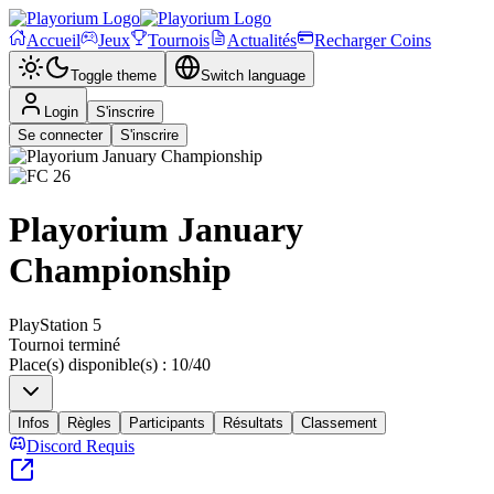
Accueil
Jeux
Tournois
Actualités
Recharger Coins
Toggle theme
Switch language
Login
S'inscrire
Se connecter
S'inscrire
Playorium January
Championship
PlayStation 5
Tournoi terminé
Place(s) disponible(s)
:
10
/
40
Infos
Règles
Participants
Résultats
Classement
Discord Requis