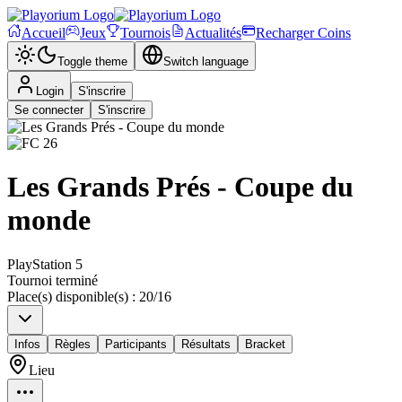
Accueil
Jeux
Tournois
Actualités
Recharger Coins
Toggle theme
Switch language
Login
S'inscrire
Se connecter
S'inscrire
Les Grands Prés - Coupe du
monde
PlayStation 5
Tournoi terminé
Place(s) disponible(s)
:
20
/
16
Infos
Règles
Participants
Résultats
Bracket
Lieu