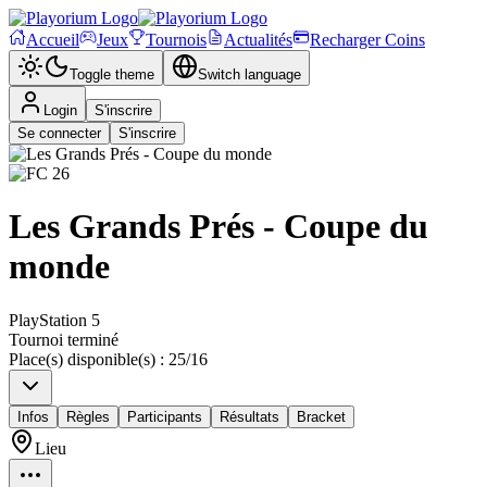
Accueil
Jeux
Tournois
Actualités
Recharger Coins
Toggle theme
Switch language
Login
S'inscrire
Se connecter
S'inscrire
Les Grands Prés - Coupe du
monde
PlayStation 5
Tournoi terminé
Place(s) disponible(s)
:
25
/
16
Infos
Règles
Participants
Résultats
Bracket
Lieu