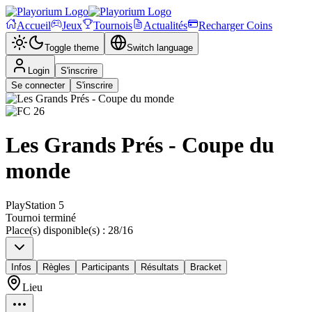
Accueil
Jeux
Tournois
Actualités
Recharger Coins
Toggle theme
Switch language
Login
S'inscrire
Se connecter
S'inscrire
Les Grands Prés - Coupe du
monde
PlayStation 5
Tournoi terminé
Place(s) disponible(s)
:
28
/
16
Infos
Règles
Participants
Résultats
Bracket
Lieu