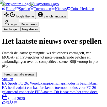
Home
Spellen
Toernooien
Nieuws
Coins Herladen
Toggle theme
Switch language
Login
Registreren
Aanloggen
Registreren
Het laatste nieuws over spellen
Ontdek de laatste gamingnieuws dat esports vormgeeft, van
MOBA- en FPS-updates tot meta-veranderende patches en
aankondigingen over de competitieve scene. Blijf voorop in pro
play!
Terug naar alle nieuws
Spellen
EA Sports FC 26: Wereldkampioenschapsmodus is beschikbaar
EA heeft zojuist een baanbrekende toernooimodus voor FC 26
gelanceerd zonder de FIFA-naam. Dit is waarom het ertoe doet.
3 juni 2026