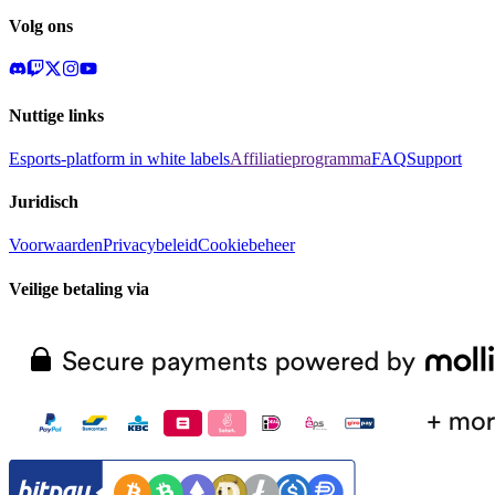
Volg ons
Nuttige links
Esports-platform in white labels
Affiliatieprogramma
FAQ
Support
Juridisch
Voorwaarden
Privacybeleid
Cookiebeheer
Veilige betaling via