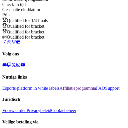
Check-in tijd
Geschatte einddatum
Prijs
Qualified for 1/4 finals
Qualified for bracket
Qualified for bracket
#4
Qualified for bracket
Volg ons
Nuttige links
Esports-platform in white labels
Affiliatieprogramma
FAQ
Support
Juridisch
Voorwaarden
Privacybeleid
Cookiebeheer
Veilige betaling via