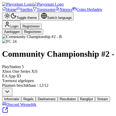
Home
Spellen
Toernooien
Nieuws
Coins Herladen
Toggle theme
Switch language
Login
Registreren
Aanloggen
Registreren
Community Championship #2 -
PlayStation 5
Xbox One Series X|S
EA App ID
Toernooi afgelopen
Plaatsen beschikbaar
:
12
/
12
Informatie
Regels
Deelnemers
Resultaten
Ranglijst
Stream
Discord Wenselijk