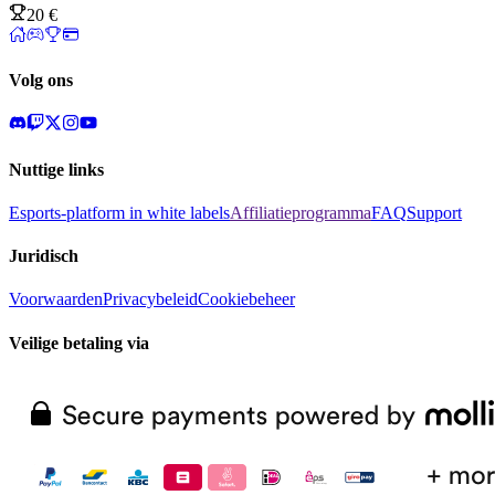
20 €
Volg ons
Nuttige links
Esports-platform in white labels
Affiliatieprogramma
FAQ
Support
Juridisch
Voorwaarden
Privacybeleid
Cookiebeheer
Veilige betaling via