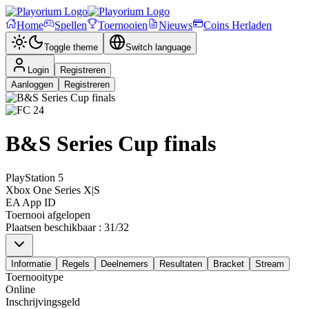
Home
Spellen
Toernooien
Nieuws
Coins Herladen
Toggle theme
Switch language
Login
Registreren
Aanloggen
Registreren
B&S Series Cup finals
PlayStation 5
Xbox One Series X|S
EA App ID
Toernooi afgelopen
Plaatsen beschikbaar
:
31
/
32
Informatie
Regels
Deelnemers
Resultaten
Bracket
Stream
Toernooitype
Online
Inschrijvingsgeld