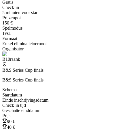
Gratis
Check-in
5 minuten voor start
Prijzenpot
150 €
Spelmodus
1vs1
Formaat
Enkel eliminatietoernooi
Organisator
B10raank
B&S Series Cup finals
B&S Series Cup finals
Schema
Startdatum
Einde inschrijvingsdatum
Check-in tijd
Geschatte einddatum
Prijs
90 €
40 €