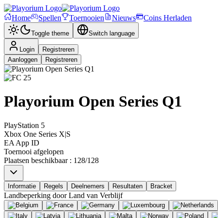
Home
Spellen
Toernooien
Nieuws
Coins Herladen
Toggle theme
Switch language
Login
Registreren
Aanloggen
Registreren
Playorium Open Series Q1
PlayStation 5
Xbox One Series X|S
EA App ID
Toernooi afgelopen
Plaatsen beschikbaar
:
128
/
128
Informatie
Regels
Deelnemers
Resultaten
Bracket
Landbeperking door
Land van Verblijf