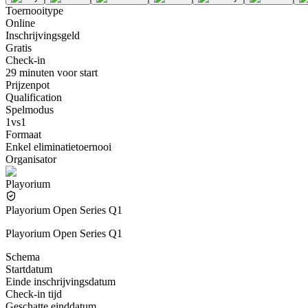
Toernooitype
Online
Inschrijvingsgeld
Gratis
Check-in
29 minuten voor start
Prijzenpot
Qualification
Spelmodus
1vs1
Formaat
Enkel eliminatietoernooi
Organisator
Playorium
Playorium Open Series Q1
Playorium Open Series Q1
Schema
Startdatum
Einde inschrijvingsdatum
Check-in tijd
Geschatte einddatum