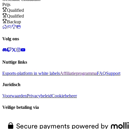
Prijs
Qualified
Qualified
Backup
Volg ons
Nuttige links
Esports-platform in white labels
Affiliatieprogramma
FAQ
Support
Juridisch
Voorwaarden
Privacybeleid
Cookiebeheer
Veilige betaling via