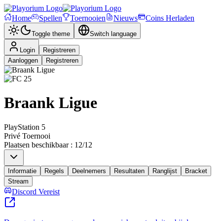
Home
Spellen
Toernooien
Nieuws
Coins Herladen
Toggle theme
Switch language
Login
Registreren
Aanloggen
Registreren
Braank Ligue
PlayStation 5
Privé Toernooi
Plaatsen beschikbaar
:
12
/
12
Informatie
Regels
Deelnemers
Resultaten
Ranglijst
Bracket
Stream
Discord Vereist