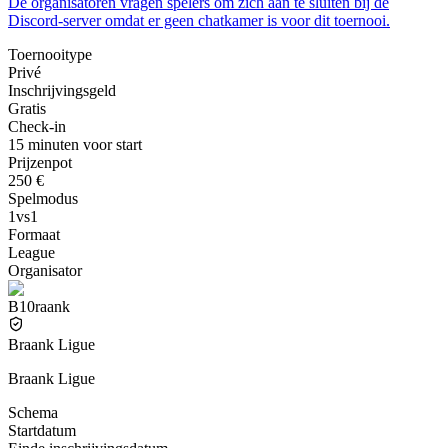
De organisatoren vragen spelers om zich aan te sluiten bij de
Discord-server omdat er geen chatkamer is voor dit toernooi.
Toernooitype
Privé
Inschrijvingsgeld
Gratis
Check-in
15 minuten voor start
Prijzenpot
250 €
Spelmodus
1vs1
Formaat
League
Organisator
B10raank
Braank Ligue
Braank Ligue
Schema
Startdatum