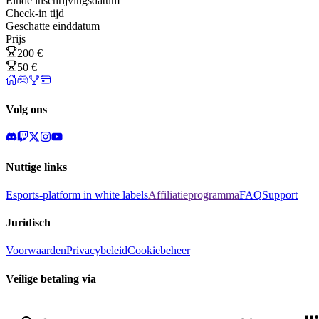
Einde inschrijvingsdatum
Check-in tijd
Geschatte einddatum
Prijs
200 €
50 €
Volg ons
Nuttige links
Esports-platform in white labels
Affiliatieprogramma
FAQ
Support
Juridisch
Voorwaarden
Privacybeleid
Cookiebeheer
Veilige betaling via