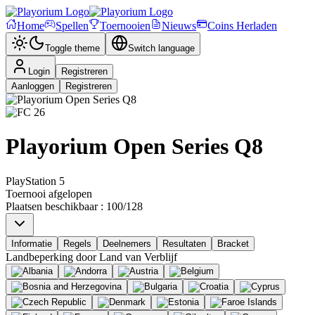
Home
Spellen
Toernooien
Nieuws
Coins Herladen
Toggle theme
Switch language
Login
Registreren
Aanloggen
Registreren
Playorium Open Series Q8
PlayStation 5
Toernooi afgelopen
Plaatsen beschikbaar
:
100
/
128
Informatie
Regels
Deelnemers
Resultaten
Bracket
Landbeperking door
Land van Verblijf