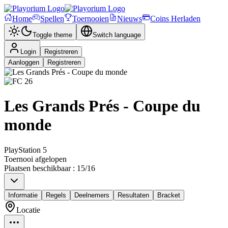
Home
Spellen
Toernooien
Nieuws
Coins Herladen
Toggle theme
Switch language
Login
Registreren
Aanloggen
Registreren
Les Grands Prés - Coupe du
monde
PlayStation 5
Toernooi afgelopen
Plaatsen beschikbaar
:
15
/
16
Informatie
Regels
Deelnemers
Resultaten
Bracket
Locatie