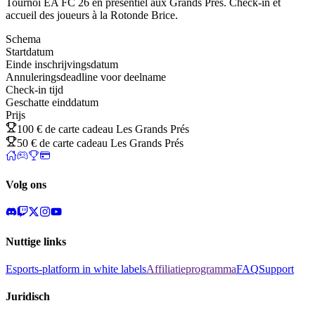
Tournoi EA FC 26 en présentiel aux Grands Prés. Check-in et
accueil des joueurs à la Rotonde Brice.
Schema
Startdatum
Einde inschrijvingsdatum
Annuleringsdeadline voor deelname
Check-in tijd
Geschatte einddatum
Prijs
100 € de carte cadeau Les Grands Prés
50 € de carte cadeau Les Grands Prés
Volg ons
Nuttige links
Esports-platform in white labels
Affiliatieprogramma
FAQ
Support
Juridisch