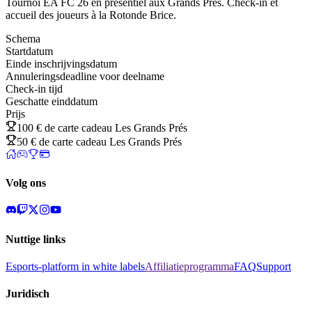
Tournoi EA FC 26 en présentiel aux Grands Prés. Check-in et
accueil des joueurs à la Rotonde Brice.
Schema
Startdatum
Einde inschrijvingsdatum
Annuleringsdeadline voor deelname
Check-in tijd
Geschatte einddatum
Prijs
100 € de carte cadeau Les Grands Prés
50 € de carte cadeau Les Grands Prés
Volg ons
Nuttige links
Esports-platform in white labels
Affiliatieprogramma
FAQ
Support
Juridisch