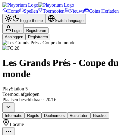
Home
Spellen
Toernooien
Nieuws
Coins Herladen
Toggle theme
Switch language
Login
Registreren
Aanloggen
Registreren
Les Grands Prés - Coupe du
monde
PlayStation 5
Toernooi afgelopen
Plaatsen beschikbaar
:
20
/
16
Informatie
Regels
Deelnemers
Resultaten
Bracket
Locatie