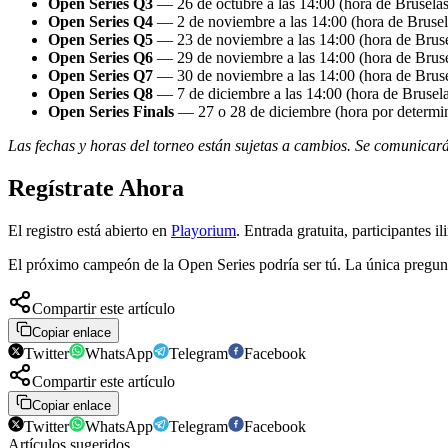
Open Series Q3
— 26 de octubre a las 14:00 (hora de Brusel
Open Series Q4
— 2 de noviembre a las 14:00 (hora de Brus
Open Series Q5
— 23 de noviembre a las 14:00 (hora de Bru
Open Series Q6
— 29 de noviembre a las 14:00 (hora de Bru
Open Series Q7
— 30 de noviembre a las 14:00 (hora de Bru
Open Series Q8
— 7 de diciembre a las 14:00 (hora de Bruse
Open Series Finals
— 27 o 28 de diciembre (hora por determi
Las fechas y horas del torneo están sujetas a cambios. Se comunicar
Regístrate Ahora
El registro está abierto en
Playorium
. Entrada gratuita, participantes i
El próximo campeón de la Open Series podría ser tú. La única pregunta
Compartir este artículo
Copiar enlace
Twitter
WhatsApp
Telegram
Facebook
Compartir este artículo
Copiar enlace
Twitter
WhatsApp
Telegram
Facebook
Artículos sugeridos