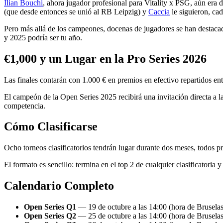
Ilian Bouchi
, ahora jugador profesional para Vitality x PSG, aún era
(que desde entonces se unió al RB Leipzig) y
Caccia
le siguieron, ca
Pero más allá de los campeones, docenas de jugadores se han destacado
y 2025 podría ser tu año.
€1,000 y un Lugar en la Pro Series 2026
Las finales contarán con 1.000 € en premios en efectivo repartidos en
El campeón de la Open Series 2025 recibirá una invitación directa a la
competencia.
Cómo Clasificarse
Ocho torneos clasificatorios tendrán lugar durante dos meses, todos pr
El formato es sencillo: termina en el top 2 de cualquier clasificatoria
Calendario Completo
Open Series Q1
— 19 de octubre a las 14:00 (hora de Brusel
Open Series Q2
— 25 de octubre a las 14:00 (hora de Brusel