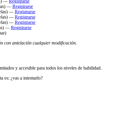
as) —
Registrarse
elas) —
Registrarse
selas) —
Registrarse
selas) —
Registrarse
selas) —
Registrarse
las) —
Registrarse
nar)
án con antelación cualquier modificación.
limitados y accesible para todos los niveles de habilidad.
 es: ¿vas a intentarlo?