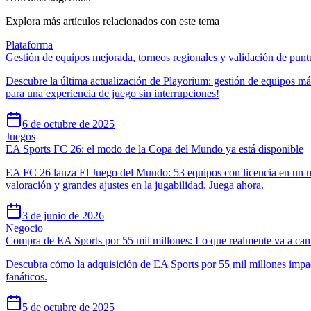
Explora más artículos relacionados con este tema
Plataforma
Gestión de equipos mejorada, torneos regionales y validación de pun
Descubre la última actualización de Playorium: gestión de equipos más
para una experiencia de juego sin interrupciones!
6 de octubre de 2025
Juegos
EA Sports FC 26: el modo de la Copa del Mundo ya está disponible
EA FC 26 lanza El Juego del Mundo: 53 equipos con licencia en un m
valoración y grandes ajustes en la jugabilidad. Juega ahora.
3 de junio de 2026
Negocio
Compra de EA Sports por 55 mil millones: Lo que realmente va a ca
Descubra cómo la adquisición de EA Sports por 55 mil millones impac
fanáticos.
5 de octubre de 2025