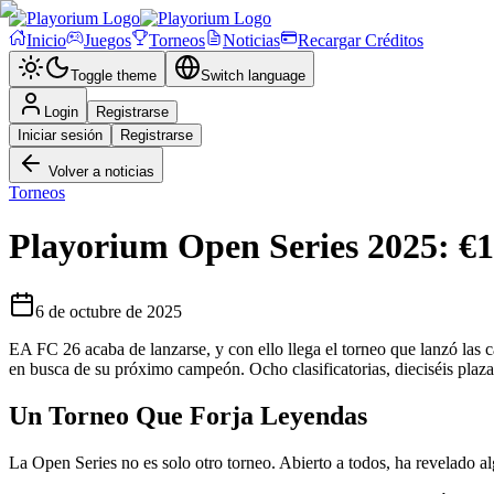
Inicio
Juegos
Torneos
Noticias
Recargar Créditos
Toggle theme
Switch language
Login
Registrarse
Iniciar sesión
Registrarse
Volver a noticias
Torneos
Playorium Open Series 2025: €1,0
6 de octubre de 2025
EA FC 26 acaba de lanzarse, y con ello llega el torneo que lanzó las 
en busca de su próximo campeón. Ocho clasificatorias, dieciséis plazas
Un Torneo Que Forja Leyendas
La Open Series no es solo otro torneo. Abierto a todos, ha revelado 