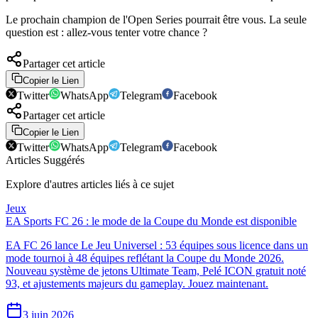
Le prochain champion de l'Open Series pourrait être vous. La seule
question est : allez-vous tenter votre chance ?
Partager cet article
Copier le Lien
Twitter
WhatsApp
Telegram
Facebook
Partager cet article
Copier le Lien
Twitter
WhatsApp
Telegram
Facebook
Articles Suggérés
Explore d'autres articles liés à ce sujet
Jeux
EA Sports FC 26 : le mode de la Coupe du Monde est disponible
EA FC 26 lance Le Jeu Universel : 53 équipes sous licence dans un
mode tournoi à 48 équipes reflétant la Coupe du Monde 2026.
Nouveau système de jetons Ultimate Team, Pelé ICON gratuit noté
93, et ajustements majeurs du gameplay. Jouez maintenant.
3 juin 2026