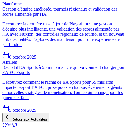
Plateforme
Gestion d'équipe améliorée, tournois régionaux et validation des
scores alimentée par l'IA
Découvrez la dernière mise à jour de Playorium : une gestion
d'équipe plus intelligente, une validation des scores alimentée par
l'IA avec Fluxion, des contrôles régionaux de tournoi et un nouveau
hub d'actualités. Explorez dès maintenant pour une expérience de
jeu fluide !
6 octobre 2025
Affaires
Rachat d'EA Sports à 55 milliards : Ce qui va vraiment changer pour
EA FC Esports
Découvrez comment le rachat de EA Sports pour 55 milliards
impacte l'esport EA FC : prize pools en hausse, événements géants
et nouvelles stratégies de monétisation. Tout ce qui change pour les
joueurs et fans.
5 octobre 2025
Retour aux Actualités