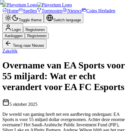
Home
Spellen
Toernooien
Nieuws
Coins Herladen
Toggle theme
Switch language
Login
Registreren
Aanloggen
Registreren
Terug naar Nieuws
Zakelijk
Overname van EA Sports voor
55 miljard: Wat er echt
verandert voor EA FC Esports
5 oktober 2025
De wereld van gaming heeft net een aardbeving ondergaan: EA
Sports is voor 55 miljard dollar overgenomen. Achter deze enorme
overname? Het Saudi-Arabische Public Investment Fund (PIF),
Silver Lake en Affinity Partners. Andrew Wilson blijft aan het roer,