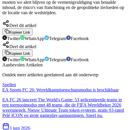
moeten we alert blijven op de vermenigvuldiging van betaalde
inhoud, de risico's van franchising en de geopolitieke invloeden op
de locatie van de wedstrijden.
Deel dit artikel
Kopieer Link
Twitter
WhatsApp
Telegram
Facebook
Deel dit artikel
Kopieer Link
Twitter
WhatsApp
Telegram
Facebook
Aanbevolen Artikelen
Ontdek meer artikelen gerelateerd aan dit onderwerp
Spellen
EA Sports FC 26: Wereldkampioenschapsmodus is beschikbaar
EA FC 26 lanceert The World's Game: 53 gelicentieerde teams in
een toernooimodus met 48 teams, die de FIFA Wereldbeker 2026
weerspiegelt. Nieuw Ultimate Team token-systeem, gratis 93-rated
Pelé ICON en grote gameplay-aanpassingen. Speel nu.
3 juni 2026