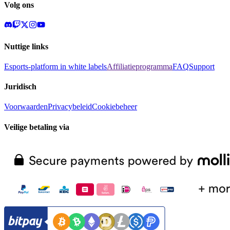
Volg ons
Nuttige links
Esports-platform in white labels
Affiliatieprogramma
FAQ
Support
Juridisch
Voorwaarden
Privacybeleid
Cookiebeheer
Veilige betaling via