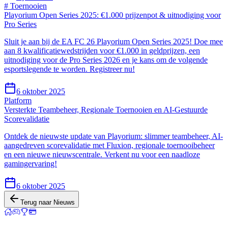
# Toernooien
Playorium Open Series 2025: €1.000 prijzenpot & uitnodiging voor
Pro Series
Sluit je aan bij de EA FC 26 Playorium Open Series 2025! Doe mee
aan 8 kwalificatiewedstrijden voor €1.000 in geldprijzen, een
uitnodiging voor de Pro Series 2026 en je kans om de volgende
esportslegende te worden. Registreer nu!
6 oktober 2025
Platform
Versterkte Teambeheer, Regionale Toernooien en AI-Gestuurde
Scorevalidatie
Ontdek de nieuwste update van Playorium: slimmer teambeheer, AI-
aangedreven scorevalidatie met Fluxion, regionale toernooibeheer
en een nieuwe nieuwscentrale. Verkent nu voor een naadloze
gamingervaring!
6 oktober 2025
Terug naar Nieuws