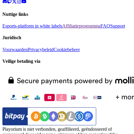
Nuttige links
Esports-platform in white labels
Affiliatieprogramma
FAQ
Support
Juridisch
Voorwaarden
Privacybeleid
Cookiebeheer
Veilige betaling via
Playorium is niet verbonden, geaffilieerd, geëndosseerd of