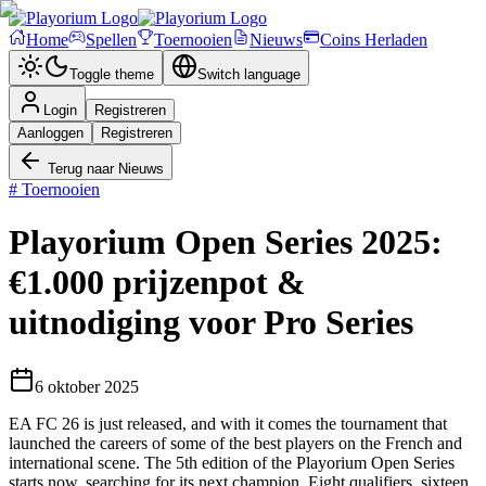
Home
Spellen
Toernooien
Nieuws
Coins Herladen
Toggle theme
Switch language
Login
Registreren
Aanloggen
Registreren
Terug naar Nieuws
# Toernooien
Playorium Open Series 2025:
€1.000 prijzenpot &
uitnodiging voor Pro Series
6 oktober 2025
EA FC 26 is just released, and with it comes the tournament that
launched the careers of some of the best players on the French and
international scene. The 5th edition of the Playorium Open Series
starts now, searching for its next champion. Eight qualifiers, sixteen