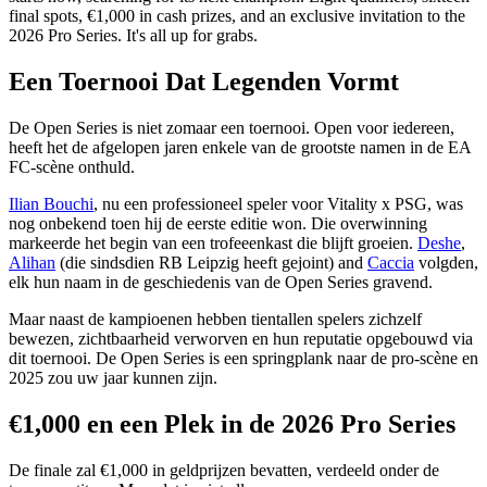
final spots, €1,000 in cash prizes, and an exclusive invitation to the
2026 Pro Series. It's all up for grabs.
Een Toernooi Dat Legenden Vormt
De Open Series is niet zomaar een toernooi. Open voor iedereen,
heeft het de afgelopen jaren enkele van de grootste namen in de EA
FC-scène onthuld.
Ilian Bouchi
, nu een professioneel speler voor Vitality x PSG, was
nog onbekend toen hij de eerste editie won. Die overwinning
markeerde het begin van een trofeeenkast die blijft groeien.
Deshe
,
Alihan
(die sindsdien RB Leipzig heeft gejoint) and
Caccia
volgden,
elk hun naam in de geschiedenis van de Open Series gravend.
Maar naast de kampioenen hebben tientallen spelers zichzelf
bewezen, zichtbaarheid verworven en hun reputatie opgebouwd via
dit toernooi. De Open Series is een springplank naar de pro-scène en
2025 zou uw jaar kunnen zijn.
€1,000 en een Plek in de 2026 Pro Series
De finale zal €1,000 in geldprijzen bevatten, verdeeld onder de