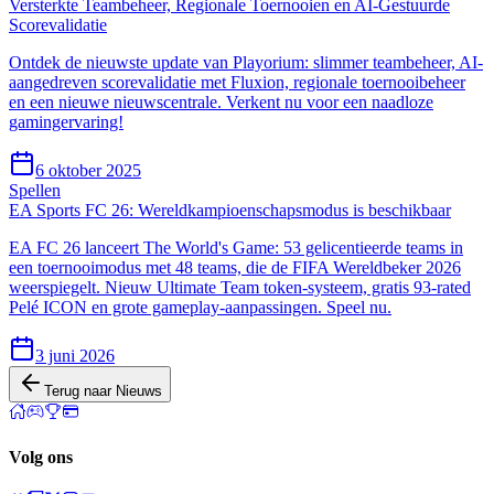
Versterkte Teambeheer, Regionale Toernooien en AI-Gestuurde
Scorevalidatie
Ontdek de nieuwste update van Playorium: slimmer teambeheer, AI-
aangedreven scorevalidatie met Fluxion, regionale toernooibeheer
en een nieuwe nieuwscentrale. Verkent nu voor een naadloze
gamingervaring!
6 oktober 2025
Spellen
EA Sports FC 26: Wereldkampioenschapsmodus is beschikbaar
EA FC 26 lanceert The World's Game: 53 gelicentieerde teams in
een toernooimodus met 48 teams, die de FIFA Wereldbeker 2026
weerspiegelt. Nieuw Ultimate Team token-systeem, gratis 93-rated
Pelé ICON en grote gameplay-aanpassingen. Speel nu.
3 juni 2026
Terug naar Nieuws
Volg ons