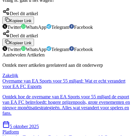
vraag is: gaat u het wagen?
Deel dit artikel
Kopieer Link
Twitter
WhatsApp
Telegram
Facebook
Deel dit artikel
Kopieer Link
Twitter
WhatsApp
Telegram
Facebook
Aanbevolen Artikelen
Ontdek meer artikelen gerelateerd aan dit onderwerp
Zakelijk
Overname van EA Sports voor 55 miljard: Wat er echt verandert
voor EA FC Esports
Ontdek hoe de overname van EA Sports voor 55 miljard de esport
van EA FC beïnvloedt: hogere prijzenpools, grote evenementen en
nieuwe monétisatiestrategieën. Alles wat verandert voor spelers en
fans.
5 oktober 2025
Platform