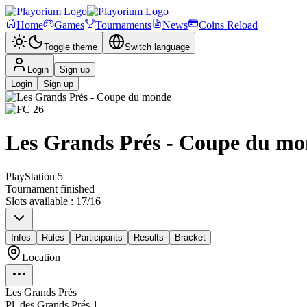
Home
Games
Tournaments
News
Coins Reload
Toggle theme
Switch language
Login
Sign up
Login
Sign up
Les Grands Prés - Coupe du m
PlayStation 5
Tournament finished
Slots available
:
17
/
16
Infos
Rules
Participants
Results
Bracket
Location
Les Grands Prés
Pl. des Grands Prés 1