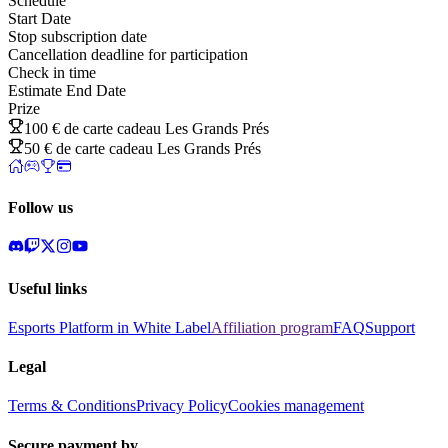
Schedule
Start Date
Stop subscription date
Cancellation deadline for participation
Check in time
Estimate End Date
Prize
100 € de carte cadeau Les Grands Prés
50 € de carte cadeau Les Grands Prés
Follow us
Useful links
Esports Platform in White Label
Affiliation program
FAQ
Support
Legal
Terms & Conditions
Privacy Policy
Cookies management
Secure payment by